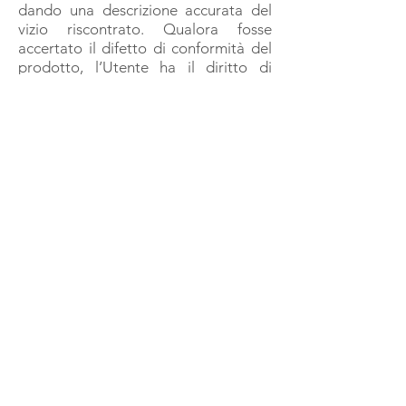
dando una descrizione accurata del
vizio riscontrato. Qualora fosse
accertato il difetto di conformità del
prodotto, l’Utente ha il diritto di
ottenere, a sua scelta, la riparazione o
sostituzione del prodotto.
L’Utente ha inoltre il diritto di
richiedere al Titolare una congrua
riduzione del prezzo o la risoluzione
del contratto nei seguenti casi:
• qualora la riparazione e la
sostituzione risultassero impossibili o
eccessivamente onerose;
• qualora il Titolare non abbia
provveduto alla riparazione o alla
sostituzione del bene entro un
termine congruo, comunque non
inferiore a 15 giorni;
• qualora la sostituzione o la
riparazione precedentemente