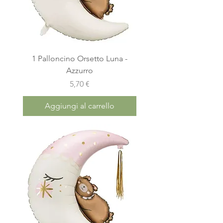
1 Palloncino Orsetto Luna -
Azzurro
Prezzo
5,70 €
Aggiungi al carrello