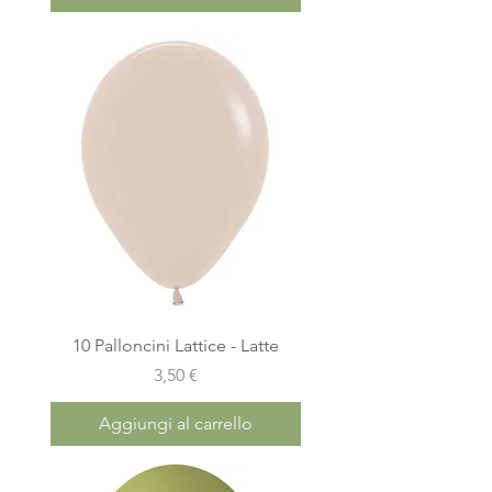
10 Palloncini Lattice - Latte
Prezzo
3,50 €
Aggiungi al carrello