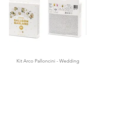
Kit Arco Palloncini - Wedding
Prezzo
15,00 €
Aggiungi al carrello