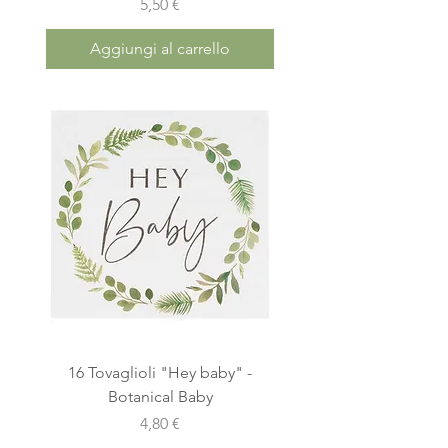
Prezzo
5,50 €
Aggiungi al carrello
16 Tovaglioli "Hey baby" -
Botanical Baby
Prezzo
4,80 €