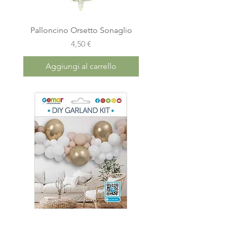
Palloncino Orsetto Sonaglio
Prezzo
4,50 €
Aggiungi al carrello