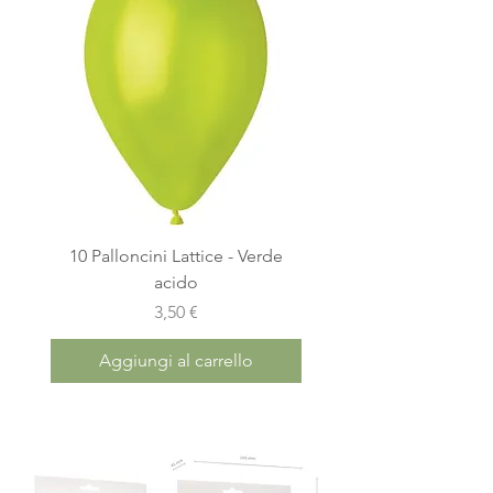
10 Palloncini Lattice - Verde
acido
Prezzo
3,50 €
Aggiungi al carrello