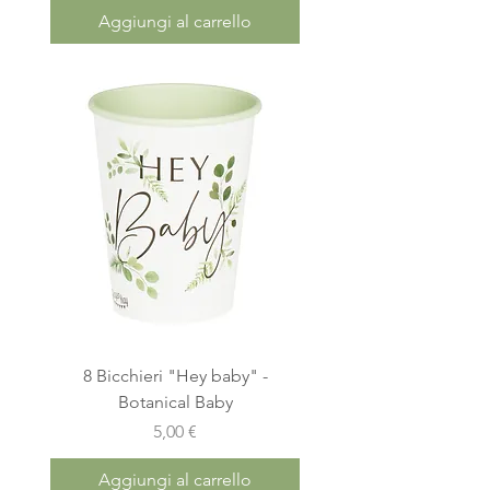
Aggiungi al carrello
8 Bicchieri "Hey baby" -
Botanical Baby
Prezzo
5,00 €
Aggiungi al carrello