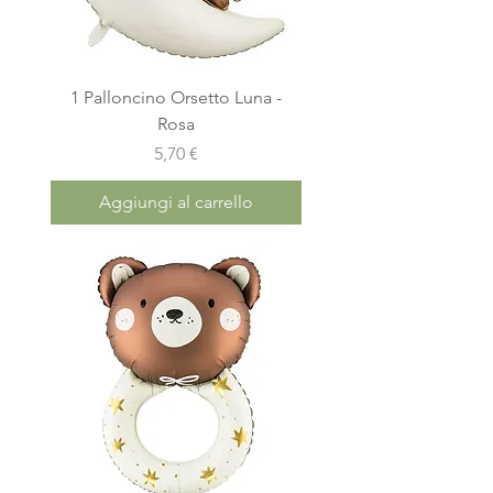
1 Palloncino Orsetto Luna -
Rosa
Prezzo
5,70 €
Aggiungi al carrello