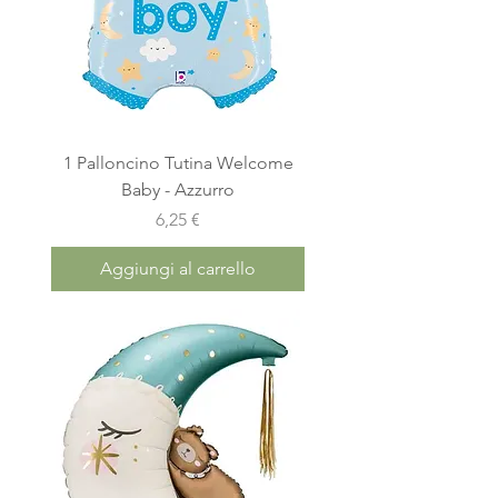
1 Palloncino Tutina Welcome
Baby - Azzurro
Prezzo
6,25 €
Aggiungi al carrello