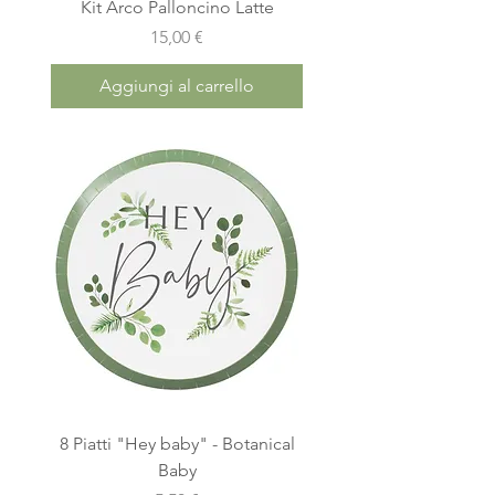
Kit Arco Palloncino Latte
Prezzo
15,00 €
Aggiungi al carrello
8 Piatti "Hey baby" - Botanical
Baby