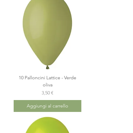
10 Palloncini Lattice - Verde
oliva
Prezzo
3,50 €
Aggiungi al carrello