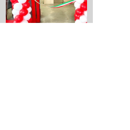
Home
Il Negozio
Contatti
Wedding
Feste per Bambini
Confetti
Bomboniere
Composizioni Palloncini