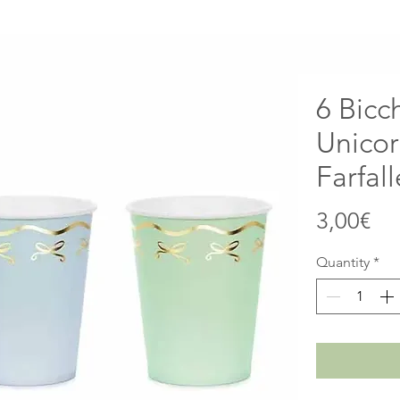
6 Bicc
Unicor
Farfall
Pr
3,00€
Quantity
*