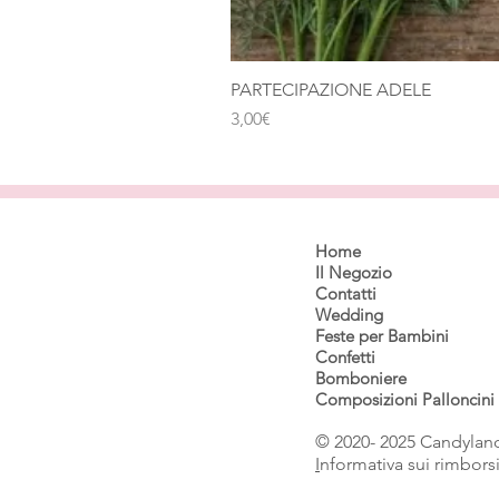
PARTECIPAZIONE ADELE
Price
3,00€
Home
Il Negozio
Contatti
Wedding
Feste per Bambini
Confetti
Bomboniere
Composizioni Palloncini
© 2020- 2025 Candyland
I
nformativa sui rimbors