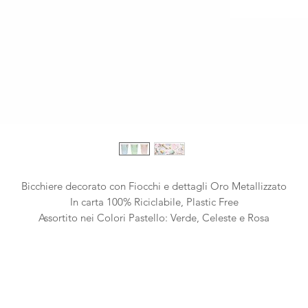
Bicchiere decorato con Fiocchi e dettagli Oro Metallizzato
In carta 100% Riciclabile, Plastic Free
Assortito nei Colori Pastello: Verde, Celeste e Rosa
Capienza: 220ml
Confezione da 6pz
Ideale per contenere anche bevande calde