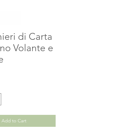
hieri di Carta
no Volante e
e
ice
Add to Cart