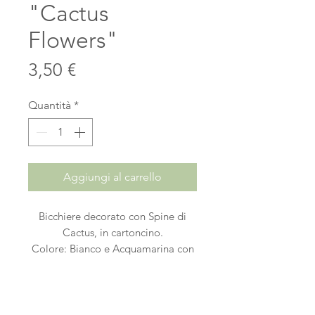
"Cactus
Flowers"
Prezzo
3,50 €
Quantità
*
Aggiungi al carrello
Bicchiere decorato con Spine di
Cactus, in cartoncino.
Colore: Bianco e Acquamarina con
dettagli in Oro Metal
Capienza: 220ml
Confezione da 6pz