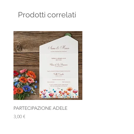
Prodotti correlati
PARTECIPAZIONE ADELE
Photobooth "Team Bride
Rosa Gold
Prezzo
3,00 €
Prezzo
10,00 €