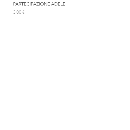
PARTECIPAZIONE ADELE
Photobooth "Team Bride
Rosa Gold
Prezzo
3,00 €
Prezzo
10,00 €