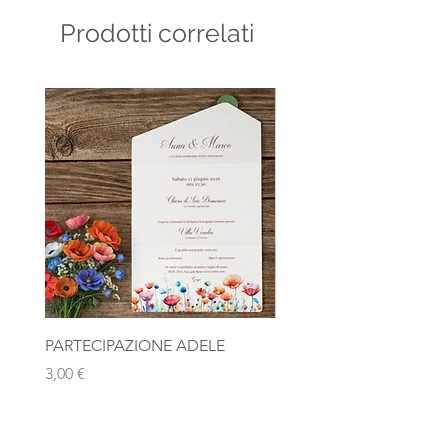
Prodotti correlati
PARTECIPAZIONE ADELE
Photobooth "Team Bride
Rosa Gold
Prezzo
3,00 €
Prezzo
10,00 €