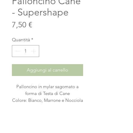
Palloncino Cane
- Supershape
Prezzo
7,50 €
Quantità
*
Aggiungi al carrello
Palloncino in mylar sagomato a
forma di Testa di Cane
Colore: Bianco, Marrone e Nocciola
Dimensione: 33"/84cm
Dotato di valvola autochiudente
Confezionato singolarmente