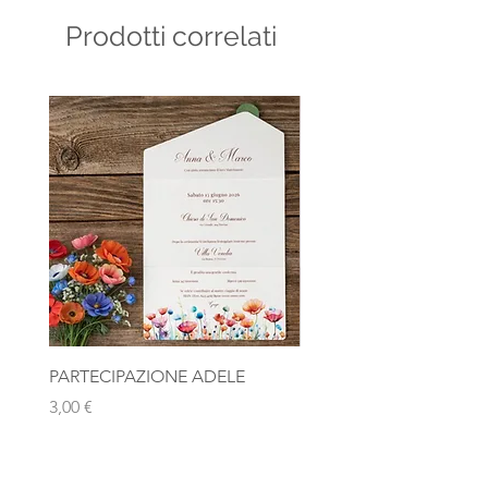
Prodotti correlati
PARTECIPAZIONE ADELE
Photobooth "Team Bride
Rosa Gold
Prezzo
3,00 €
Prezzo
10,00 €