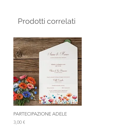
Confezionato singolarmente
Prodotti correlati
PARTECIPAZIONE ADELE
Photobooth "Team Bride
Rosa Gold
Prezzo
3,00 €
Prezzo
10,00 €