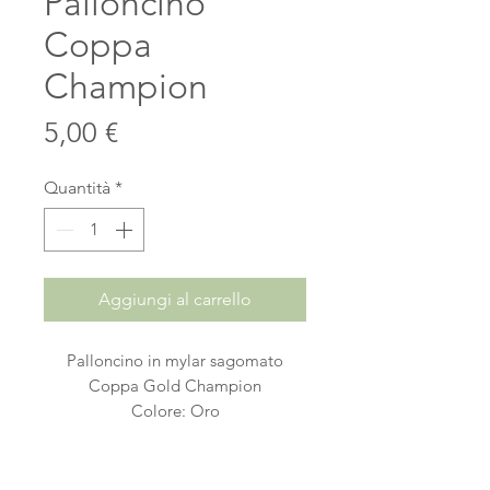
Palloncino
Coppa
Champion
Prezzo
5,00 €
Quantità
*
Aggiungi al carrello
Palloncino in mylar sagomato
Coppa Gold Champion
Colore: Oro
Dimensione: 63cm x H.71cm ( 25" x
28")
Dotato di valvola autochiudente