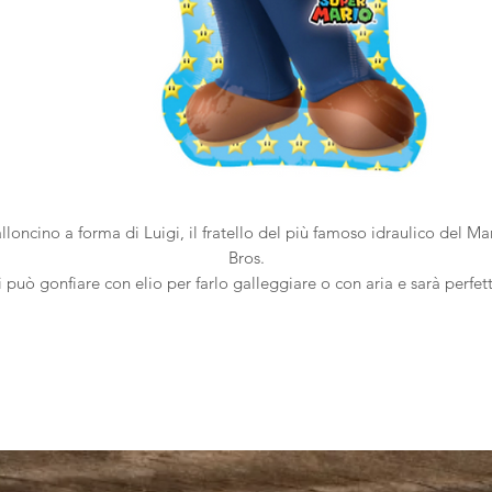
lloncino a forma di Luigi, il fratello del più famoso idraulico del Ma
Bros.
i può gonfiare con elio per farlo galleggiare o con aria e sarà perfet
per decorare qualsiasi festa di compleanno a tema.
Dimensioni: 96 x 50 cm