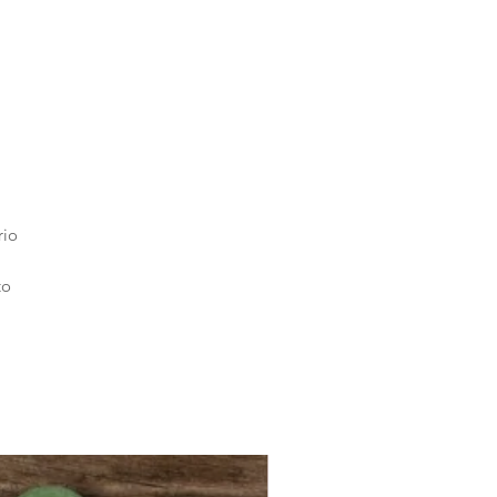
rio
to