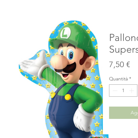
Pallon
Super
Pr
7,50 €
Quantità
*
Agg