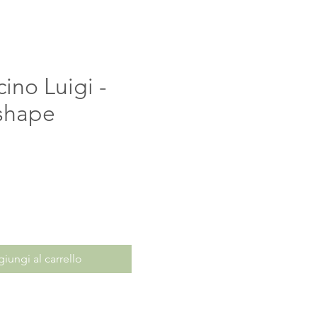
cino Luigi -
shape
ezzo
iungi al carrello