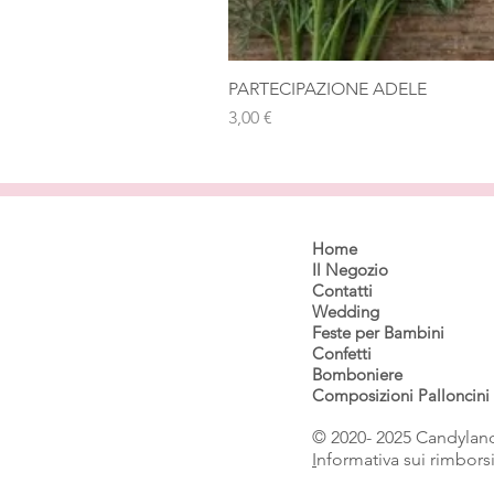
PARTECIPAZIONE ADELE
Prezzo
3,00 €
Home
Il Negozio
Contatti
Wedding
Feste per Bambini
Confetti
Bomboniere
Composizioni Palloncini
© 2020- 2025 Candyland
I
nformativa sui rimbors