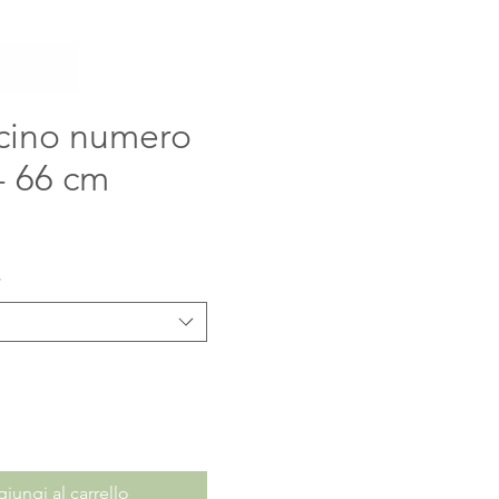
cino numero
- 66 cm
ezzo
*
iungi al carrello