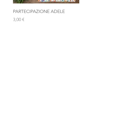
PARTECIPAZIONE ADELE
Photobooth "Team Bride
Rosa Gold
Prezzo
3,00 €
Prezzo
10,00 €