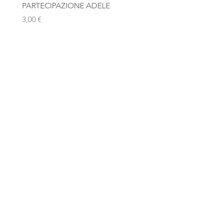
PARTECIPAZIONE ADELE
Photobooth "Team Bride
Rosa Gold
Prezzo
3,00 €
Prezzo
10,00 €