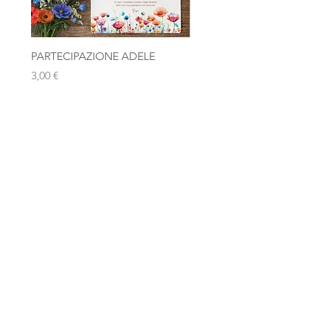
PARTECIPAZIONE ADELE
Photobooth "Team Bride
Rosa Gold
Prezzo
3,00 €
Prezzo
10,00 €