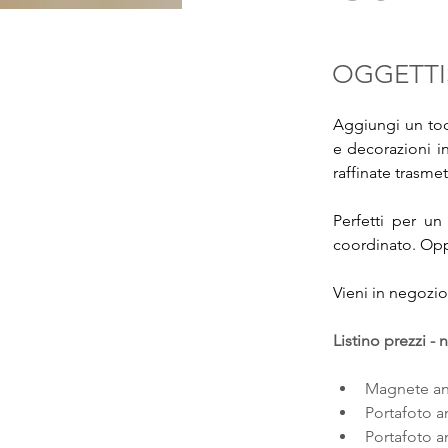
OGGETTI
Aggiungi un tocc
e decorazioni i
raffinate trasme
Perfetti per un
coordinato. Oppu
Vieni in negozio 
Listino prezzi -
Magnete ang
Portafoto a
Portafoto a