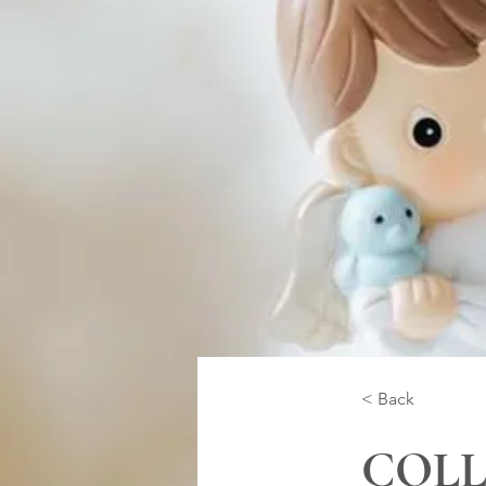
< Back
COLL