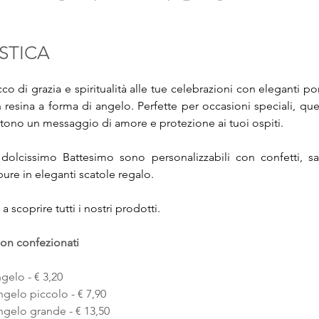
STICA
o di grazia e spiritualità alle tue celebrazioni con eleganti por
n resina a forma di angelo. Perfette per occasioni speciali, q
ttono un messaggio di amore e protezione ai tuoi ospiti.
 dolcissimo Battesimo sono personalizzabili con confetti, sac
re in eleganti scatole regalo. 
a scoprire tutti i nostri prodotti.
 non confezionati
elo - € 3,20
ngelo piccolo - € 7,90
ngelo grande - € 13,50