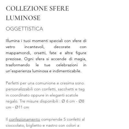
COLLEZIONE SFERE
LUMINOSE
OGGETTISTICA
Illumina i tuoi momenti speciali con sfere di 
vetro incantevoli, decorate con 
mappamondi, orsetti, fate e altre figure 
preziose. Ogni sfera si accende di magia, 
trasformando le tue celebrazioni in 
un’esperienza luminosa e indimenticabile.
Perfetti per una comunione e cresima sono 
personalizzabili con confetti, sacchetti e tag 
in coordinato oppure in eleganti scatole 
regalo. Tre misure disponibili : 
Ø
 6 cm - 
Ø
8 
cm - 
Ø
11 cm
Il 
confezionamento
 comprende 5 confetti al 
cioccolato, biglietto e nastro con colori a 