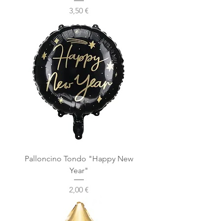
Prezzo
3,50 €
Palloncino Tondo "Happy New
Year"
Prezzo
2,00 €