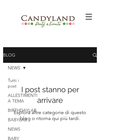
BLOG
NEWS
Tutti i
post
I post stanno per
ALLESTIMENTI
arrivare
A TEMA
BIRTHDAYLAB
Esplora altre categorie di questo
blog o ritorna qui più tardi.
BABYLAB
NEWS
BABY