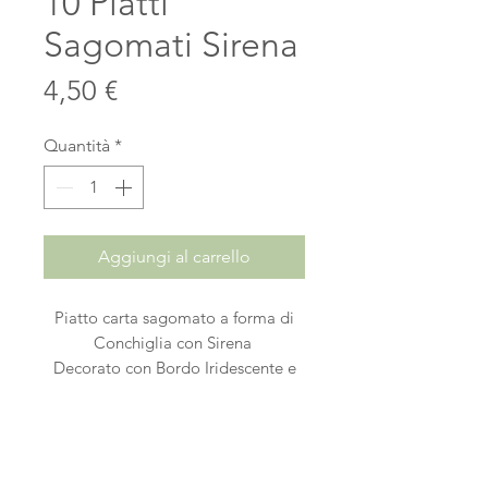
10 Piatti
Sagomati Sirena
Prezzo
4,50 €
Quantità
*
Aggiungi al carrello
Piatto carta sagomato a forma di
Conchiglia con Sirena
Decorato con Bordo Iridescente e
Simboli Marini
In carta decorata 100% Riciclabile,
Plastic Free
Colore: Bianco, Iridescente,