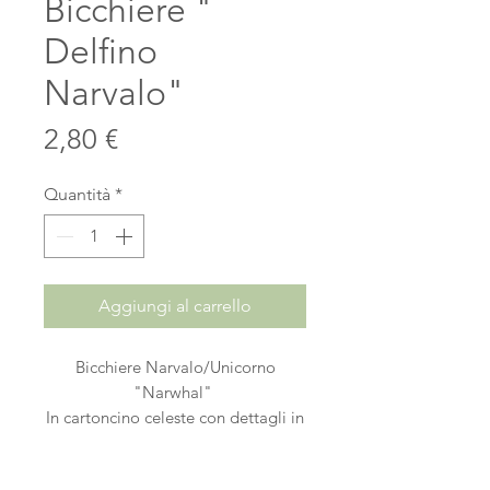
Bicchiere "
Delfino
Narvalo"
Prezzo
2,80 €
Quantità
*
Aggiungi al carrello
Bicchiere Narvalo/Unicorno
"Narwhal"
In cartoncino celeste con dettagli in
Argento Metal
Soggetti Decoro: Conchiglia e