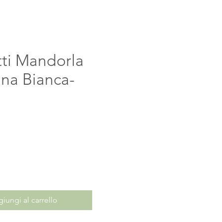
ti Mandorla
na Bianca-
rezzo
iungi al carrello