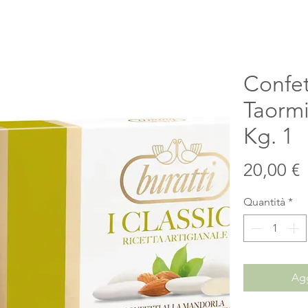
Confet
Taormi
Kg. 1
P
20,00 €
Quantità
*
Agg