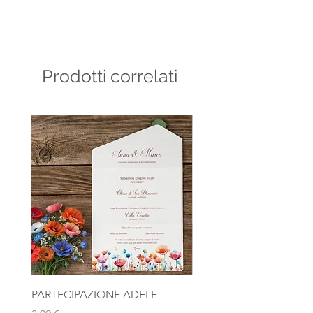
Prodotti correlati
PARTECIPAZIONE ADELE
Photobooth "Team Bride
Rosa Gold