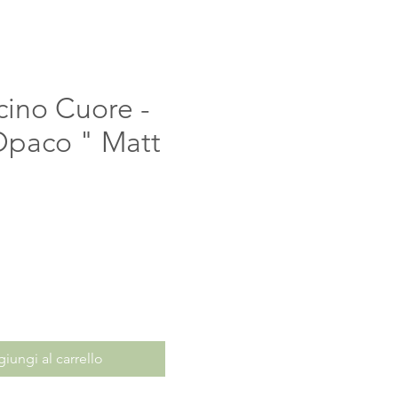
cino Cuore -
Opaco " Matt
ezzo
iungi al carrello