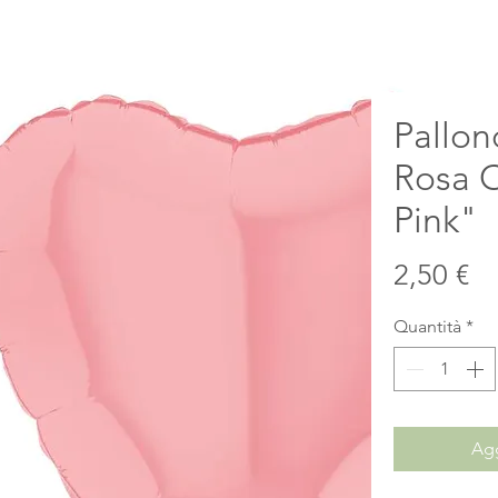
Pallon
Rosa 
Pink"
Pr
2,50 €
Quantità
*
Agg