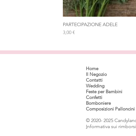
PARTECIPAZIONE ADELE
Prezzo
3,00 €
Home
Il Negozio
Contatti
Wedding
Feste per Bambini
Confetti
Bomboniere
Composizioni Palloncini
© 2020- 2025 Candyland
I
nformativa sui rimbors