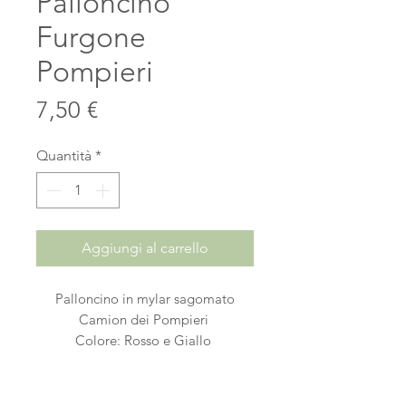
Palloncino
Furgone
Pompieri
Prezzo
7,50 €
Quantità
*
Aggiungi al carrello
Palloncino in mylar sagomato
Camion dei Pompieri
Colore: Rosso e Giallo
Dimensione sgonfio: 40"/1.02mt
Dimensione gonfio: 32"/81cm
Volume: 0,060 m3