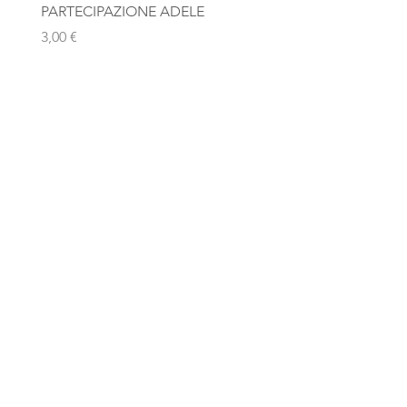
PARTECIPAZIONE ADELE
Photobooth "Team Bride
Rosa Gold
Prezzo
3,00 €
Prezzo
10,00 €