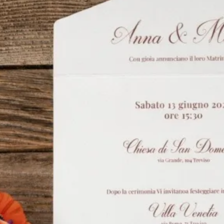
ualora il montaggio non fosse disponibile per il giorno richiesto, sa
nostra premura avvisarti tempestivamente e rimborsarti l'acquisto.