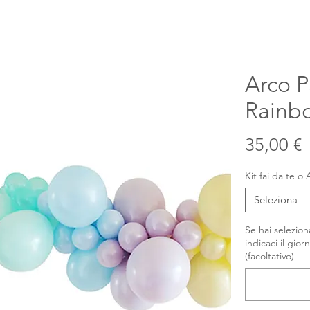
Arco P
Rainbo
P
35,00 €
Kit fai da te 
Seleziona
Se hai selezio
indicaci il giorn
(facoltativo)