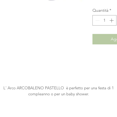
Quantità
*
Agg
L' Arco
ARCOBALENO PASTELLO
è perfetto per una festa di 1
compleanno o per un baby shower.
Colori:
verde acqua, azzurro, lilla, giallo e rosa pastello
Include
: 60 palloncini