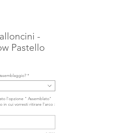
alloncini -
w Pastello
rezzo
o Assemblaggio?
*
nato l'opzione " Assemblato"
o in cui vorresti ritirare l'arco :