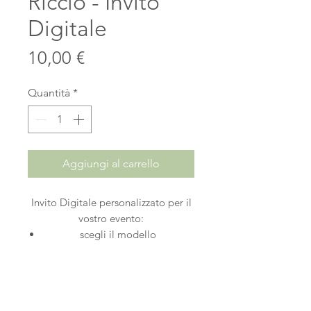
Riccio - Invito
Digitale
Prezzo
10,00 €
Quantità
*
Aggiungi al carrello
Invito Digitale personalizzato per il
vostro evento:
scegli il modello
acquista online
ricevi mail di conferma e inviaci
tutte le informazioni necessarie
in 24/48 ore ricevi il tuo invito