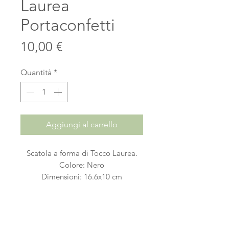
Laurea
Portaconfetti
Prezzo
10,00 €
Quantità
*
Aggiungi al carrello
Scatola a forma di Tocco Laurea.
Colore: Nero
Dimensioni: 16.6x10 cm
Materiale: Cartone di alta qualità
Design: A forma di tocco laurea (il
tipico cappello di laurea)