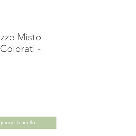
zze Misto
 Colorati -
rezzo
iungi al carrello