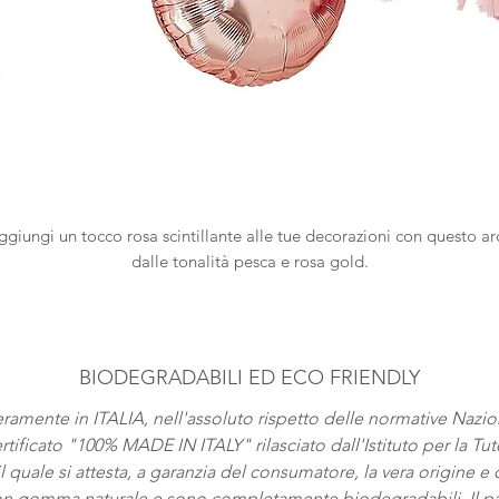
ggiungi un tocco rosa scintillante alle tue decorazioni con questo ar
dalle tonalità pesca e rosa gold.
Colori:
Rosa, Rosa Baby, Rosa Gold, Bianco
clude
: 70 Palloncini, 6 decorazioni in carta , 6 ventagli e 8 Tassels e
nastro di 2,5 metri per assemblare il tuo arco.
BIODEGRADABILI ED ECO FRIENDLY
Non include
backdrop con strisce. Puoi acquistare le frange di sfond
navigando nel sito nella sezione "banner, bounting & Tassel".
nteramente in ITALIA, nell'assoluto rispetto delle normative Naz
tificato "100% MADE IN ITALY" rilasciato dall'Istituto per la Tutel
Lunghezza:
2 metri
 quale si attesta, a garanzia del consumatore, la vera origine e 
con gomma naturale e sono completamente biodegradabili. Il pall