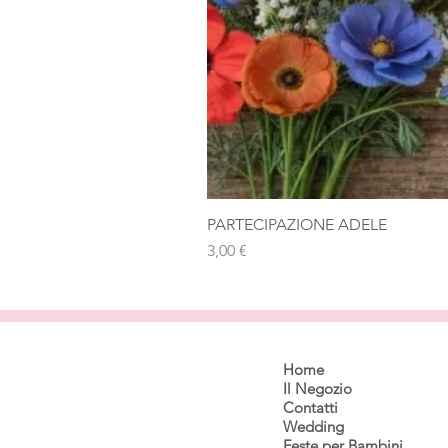
PARTECIPAZIONE ADELE
Prezzo
3,00 €
Home
Il Negozio
Contatti
Wedding
Feste per Bambini