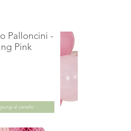
o Palloncini -
ing Pink
rezzo
iungi al carrello