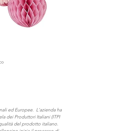
co
 un
o
ionali ed Europee. L'azienda ha
a dei Produttori Italiani (ITPI
qualità del prodotto italiano.
oncino inizia il processo di