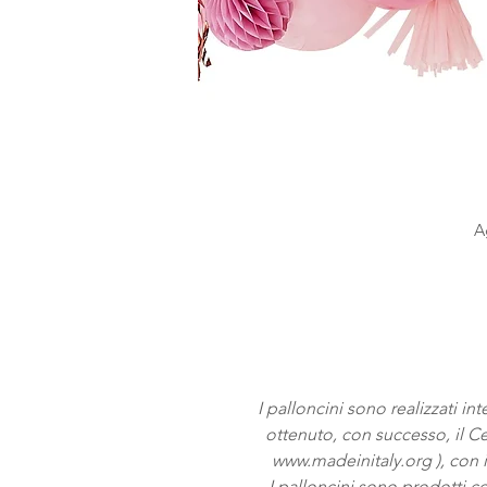
A
In
I palloncini sono realizzati i
ottenuto, con successo, il Cer
www.madeinitaly.org ), con il
I palloncini sono prodotti 