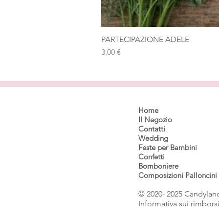
PARTECIPAZIONE ADELE
Prezzo
3,00 €
Home
Il Negozio
Contatti
Wedding
Feste per Bambini
Confetti
Bomboniere
Composizioni Palloncini
© 2020- 2025 Candyland
I
nformativa sui rimbors