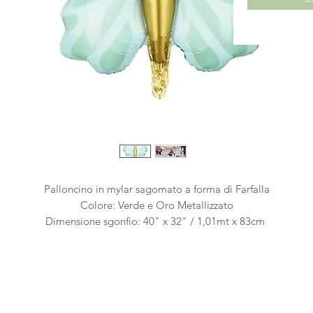
Palloncino in mylar sagomato a forma di Farfalla
Colore: Verde e Oro Metallizzato
Dimensione sgonfio: 40" x 32" / 1,01mt x 83cm
Dimensione gonfio: 27" x 27" / 69cm x 69cm
Dotato di valvola autochiudente
Confezionato singolarmente