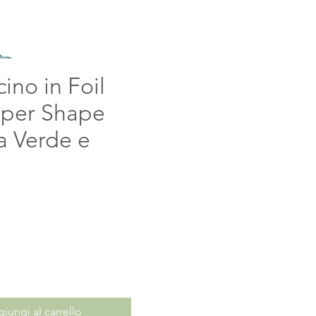
cino in Foil
uper Shape
la Verde e
ezzo
iungi al carrello