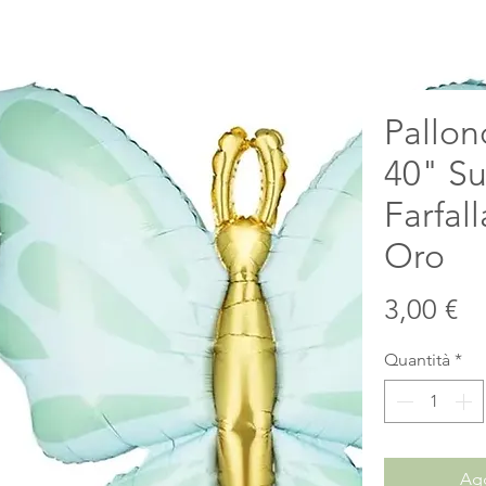
Pallon
40" S
Farfal
Oro
Pr
3,00 €
Quantità
*
Agg